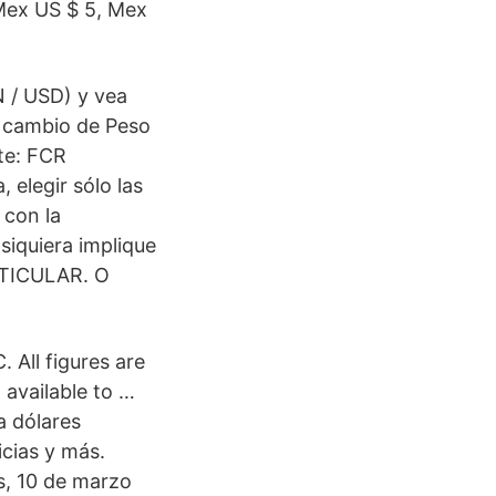
Mex US $ 5, Mex
N / USD) y vea
e cambio de Peso
te: FCR
 elegir sólo las
 con la
iquiera implique
TICULAR. O
 All figures are
 available to …
a dólares
icias y más.
, 10 de marzo