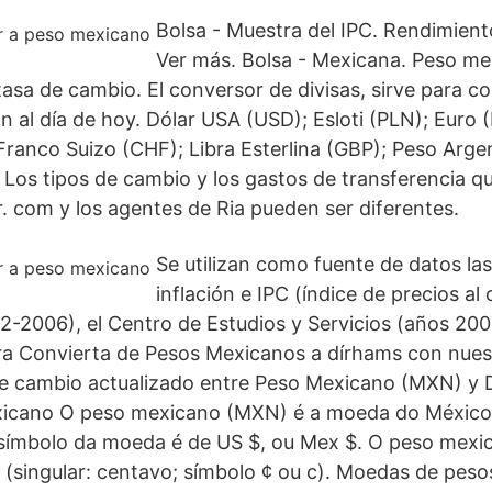
Bolsa - Muestra del IPC. Rendimiento
Ver más. Bolsa - Mexicana. Peso me
asa de cambio. El conversor de divisas, sirve para co
ón al día de hoy. Dólar USA (USD); Esloti (PLN); Euro 
ranco Suizo (CHF); Libra Esterlina (GBP); Peso Arge
os tipos de cambio y los gastos de transferencia q
. com y los agentes de Ria pueden ser diferentes.
Se utilizan como fuente de datos las
inflación e IPC (índice de precios al
-2006), el Centro de Estudios y Servicios (años 200
ra Convierta de Pesos Mexicanos a dírhams con nues
e cambio actualizado entre Peso Mexicano (MXN) y 
icano O peso mexicano (MXN) é a moeda do México
ímbolo da moeda é de US $, ou Mex $. O peso mexic
(singular: centavo; símbolo ¢ ou c). Moedas de pes