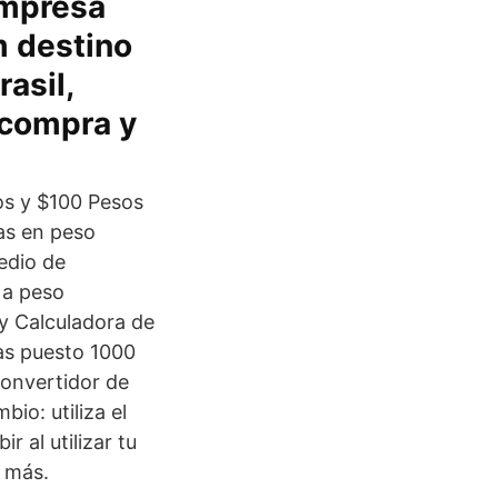
empresa
m destino
rasil,
 compra y
os y $100 Pesos
as en peso
medio de
 a peso
y Calculadora de
as puesto 1000
convertidor de
io: utiliza el
r al utilizar tu
r más.