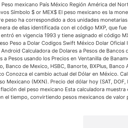
Peso mexicano País México Región América del Nor
vos Símbolo $ or MEX$ El peso mexicano es la moned
re peso ha correspondido a dos unidades monetaria
imera de ellas identificada con el código MXP, que fue
 entró en vigencia 1993 y tiene asignado el código M
eso Peso a Dolar Codigos Swift México Dolar Oficial 
Android Calculadora de Dolares a Pesos de Bancos 
s a Pesos usando los Precios en Ventanilla de Banam
o, Banco de Mexico, HSBC, Banorte, BXPlus, Banco A
o Conozca el cambio actual del Dólar en México. Ca
so Mexicano (MXN). Precio del dólar hoy (SAT, DOF
nflación del peso mexicano Esta calculadora muestra 
 en el tiempo, convirtiendo pesos mexicanos de valor 