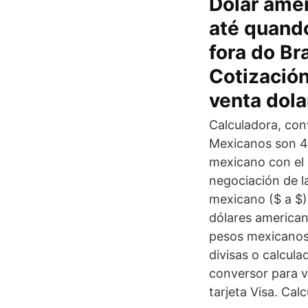
Dólar ame
até quando
fora do Bra
Cotización
venta dola
Calculadora, con
Mexicanos son 4.
mexicano con el c
negociación de la
mexicano ($ a $)
dólares american
pesos mexicanos 
divisas o calcula
conversor para ve
tarjeta Visa. Cal