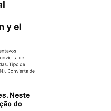
al
 y el
centavos
Convierta de
das. Tipo de
N). Convierta de
es. Neste
ação do