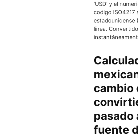
'USD' y el numer
codigo ISO4217 a
estadounidense 
línea. Convertido
instantáneament
Calculad
mexican
cambio d
convirt
pasado a
fuente d