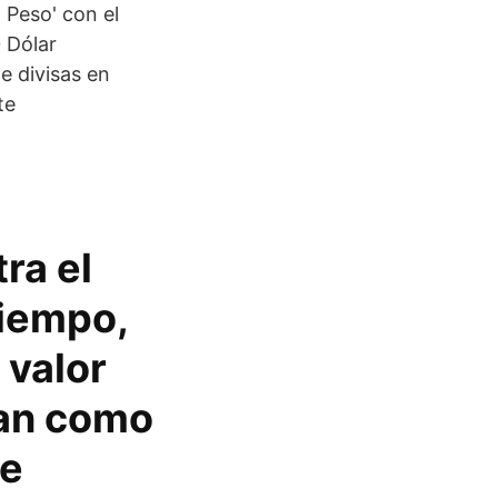
 Peso' con el
 Dólar
 divisas en
te
ra el
tiempo,
 valor
zan como
de