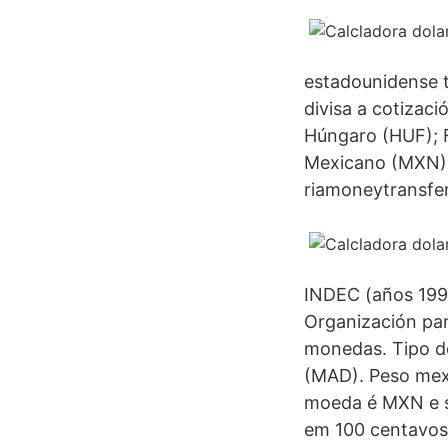
estadounidense t
divisa a cotizaci
Húngaro (HUF); F
Mexicano (MXN) L
riamoneytransfer
INDEC (años 1992
Organización pa
monedas. Tipo d
(MAD). Peso mex
moeda é MXN e s
em 100 centavos 