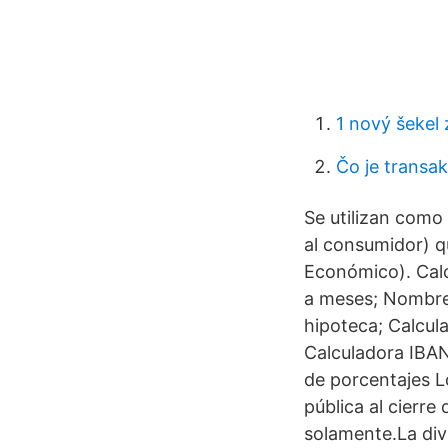
1 nový šekel 
Čo je transa
Se utilizan como 
al consumidor) q
Económico). Calc
a meses; Nombres
hipoteca; Calcula
Calculadora IBAN
de porcentajes L
pública al cierre
solamente.La divi