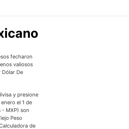
xicano
esos fecharon
enos valiosos
 Dólar De
divisa y presione
enero el 1 de
s - MXP) son
iejo Peso
Calculadora de