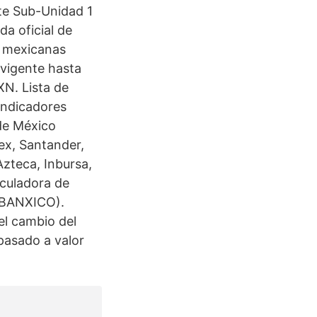
te Sub-Unidad 1
a oficial de
s mexicanas
 vigente hasta
XN. Lista de
Indicadores
de México
ex, Santander,
zteca, Inbursa,
lculadora de
, BANXICO).
el cambio del
pasado a valor