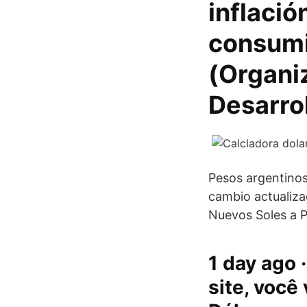
inflació
consumi
(Organiz
Desarro
Pesos argentino
cambio actualiz
Nuevos Soles a 
1 day ago 
site, você