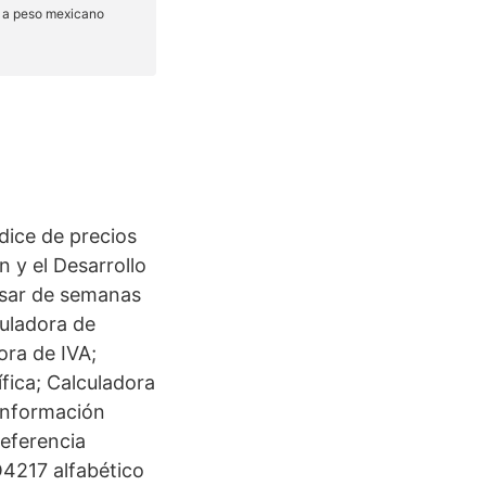
ndice de precios
 y el Desarrollo
asar de semanas
uladora de
ora de IVA;
fica; Calculadora
información
referencia
O4217 alfabético