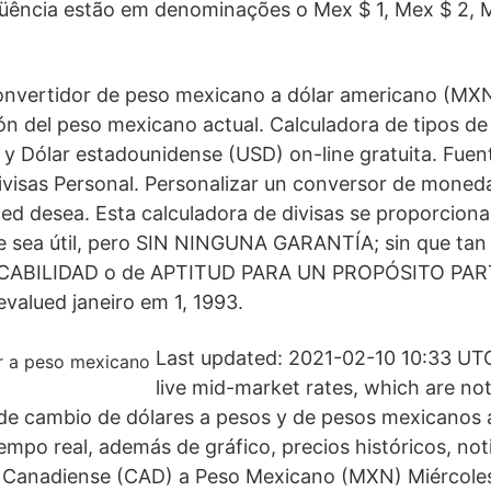
üência estão em denominações o Mex $ 1, Mex $ 2, 
convertidor de peso mexicano a dólar americano (MX
ión del peso mexicano actual. Calculadora de tipos d
 Dólar estadounidense (USD) on-line gratuita. Fuen
ivisas Personal. Personalizar un conversor de moneda,
d desea. Esta calculadora de divisas se proporciona
 sea útil, pero SIN NINGUNA GARANTÍA; sin que tan s
RCABILIDAD o de APTITUD PARA UN PROPÓSITO PAR
valued janeiro em 1, 1993.
Last updated: 2021-02-10 10:33 UTC.
live mid-market rates, which are not
 de cambio de dólares a pesos y de pesos mexicanos 
mpo real, además de gráfico, precios históricos, not
 Canadiense (CAD) a Peso Mexicano (MXN) Miércoles