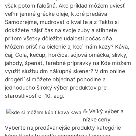
však potom falošná. Ako príklad môžem uviesť
veľmi jemné grécke oleje, ktoré predáva
Samozrejme, mudrovať o kvalite a z Takto si
dokážete nájsť čas na svoje zuby a stihnete
pritom všetky dôležité udalosti počas dňa.
Môžem prísť na bielenie aj keď mám kazy? Káva,
čaj, Cola, kečup, horčica, sójová omáčka, slivky,
jahody, špenát, farebné prípravky na Kde môžem
využiť službu dm nákupný skener? V dm online
drogérií si môžete objednať pohodlne a
jednoducho široký výber produktov pre
starostlivosť o 10. aug.
☕ Veľký výber a
nízke ceny.
Vyberte najpredávanejšie produkty kategórie
káva Hľadajte podľa parametrov Lavazza ,