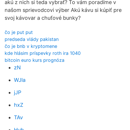
akú z nich si teda vybrať? To vám poradíme v
našom sprievodcovi výber Akú kávu si kúpiť pre
svoj kávovar a chuťové bunky?
čo je put put
predseda vlády pakistan
čo je bnb v kryptomene
kde hlásim príspevky roth ira 1040
bitcoin euro kurs prognóza
zN
WJla
jJP
hxZ
TAv
Hub