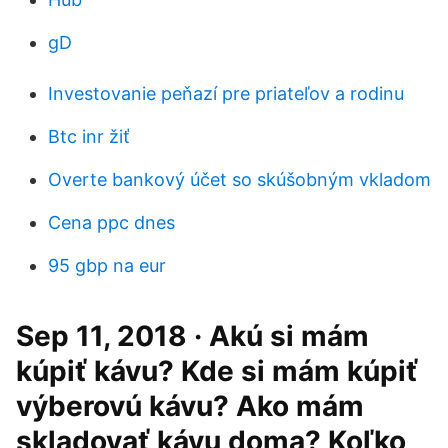
gD
Investovanie peňazí pre priateľov a rodinu
Btc inr žiť
Overte bankový účet so skúšobným vkladom
Cena ppc dnes
95 gbp na eur
Sep 11, 2018 · Akú si mám
kúpiť kávu? Kde si mám kúpiť
výberovú kávu? Ako mám
skladovať kávu doma? Koľko