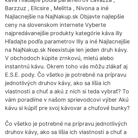
Barzzuz , Elicsire , Melitta , Nivona a iné
Najlacnejšie na NajNakup.sk Objavte najlepšie
ceny na slovenskom internete Vyberte
najpredávanejšie produkty kategórie káva illy
Hľadajte podľa parametrov Illy a iné Najlacnejšie
na NajNakup.sk Neexistuje len jeden druh kávy.
V obchodoch kúpite zrnkovú, mletú alebo
instantnú kávu. Okrem toho vás môžu zlákať aj
E.S.E. pody. Čo všetko je potrebné na prípravu
jednotlivých druhov kávy, ako sa líšia ich
vlastnosti a chuť a akú z nich si teda vybrať? To
vám poradíme v našom sprievodcovi výber Akú
kávu si kúpiť pre svoj kávovar a chuťové bunky?
Čo všetko je potrebné na prípravu jednotlivých
druhov kávy, ako sa líšia ich vlastnosti a chuť a