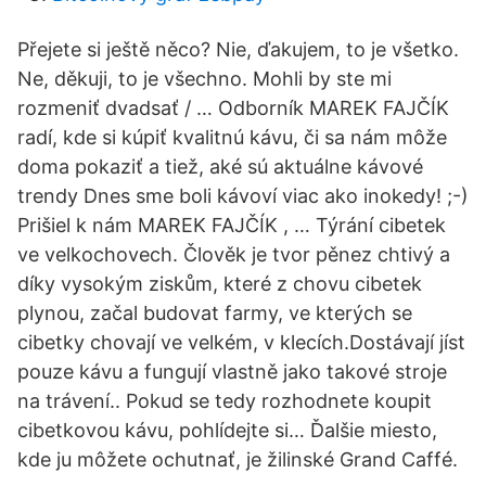
Přejete si ještě něco? Nie, ďakujem, to je všetko.
Ne, děkuji, to je všechno. Mohli by ste mi
rozmeniť dvadsať / … Odborník MAREK FAJČÍK
radí, kde si kúpiť kvalitnú kávu, či sa nám môže
doma pokaziť a tiež, aké sú aktuálne kávové
trendy Dnes sme boli kávoví viac ako inokedy! ;-)
Prišiel k nám MAREK FAJČÍK , … Týrání cibetek
ve velkochovech. Člověk je tvor pěnez chtivý a
díky vysokým ziskům, které z chovu cibetek
plynou, začal budovat farmy, ve kterých se
cibetky chovají ve velkém, v klecích.Dostávají jíst
pouze kávu a fungují vlastně jako takové stroje
na trávení.. Pokud se tedy rozhodnete koupit
cibetkovou kávu, pohlídejte si… Ďalšie miesto,
kde ju môžete ochutnať, je žilinské Grand Caffé.