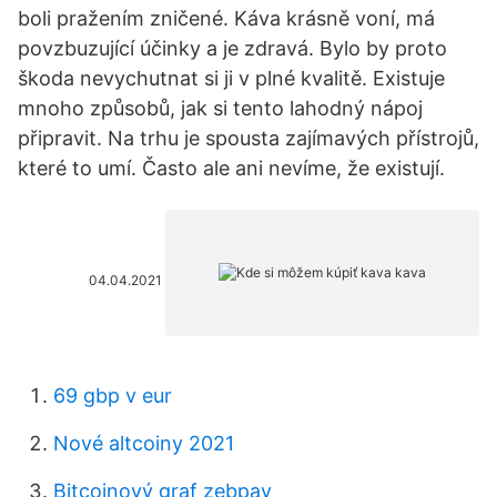
boli pražením zničené. Káva krásně voní, má
povzbuzující účinky a je zdravá. Bylo by proto
škoda nevychutnat si ji v plné kvalitě. Existuje
mnoho způsobů, jak si tento lahodný nápoj
připravit. Na trhu je spousta zajímavých přístrojů,
které to umí. Často ale ani nevíme, že existují.
04.04.2021
69 gbp v eur
Nové altcoiny 2021
Bitcoinový graf zebpay