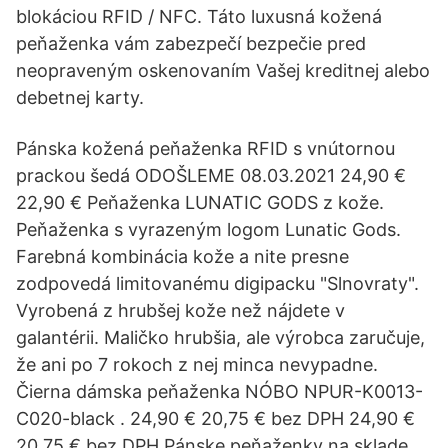
blokáciou RFID / NFC. Táto luxusná kožená
peňaženka vám zabezpečí bezpečie pred
neopraveným oskenovaním Vašej kreditnej alebo
debetnej karty.
Pánska kožená peňaženka RFID s vnútornou
prackou šedá ODOŠLEME 08.03.2021 24,90 €
22,90 € Peňaženka LUNATIC GODS z kože.
Peňaženka s vyrazeným logom Lunatic Gods.
Farebná kombinácia kože a nite presne
zodpovedá limitovanému digipacku "Slnovraty".
Vyrobená z hrubšej kože než nájdete v
galantérii. Maličko hrubšia, ale výrobca zaručuje,
že ani po 7 rokoch z nej minca nevypadne.
Čierna dámska peňaženka NÓBO NPUR-K0013-
C020-black . 24,90 € 20,75 € bez DPH 24,90 €
20,75 € bez DPH Pánske peňaženky na sklade.