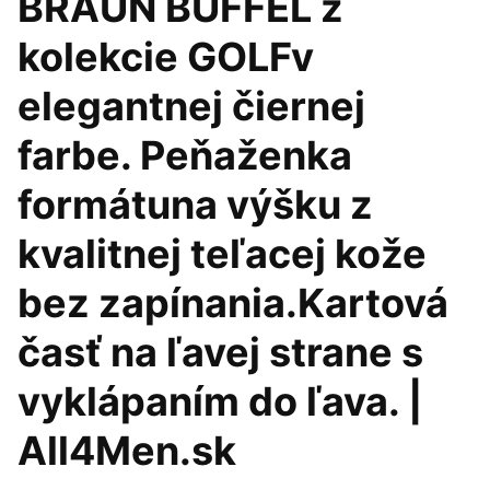
BRAUN BUFFEL z
kolekcie GOLFv
elegantnej čiernej
farbe. Peňaženka
formátuna výšku z
kvalitnej teľacej kože
bez zapínania.Kartová
časť na ľavej strane s
vyklápaním do ľava. |
All4Men.sk