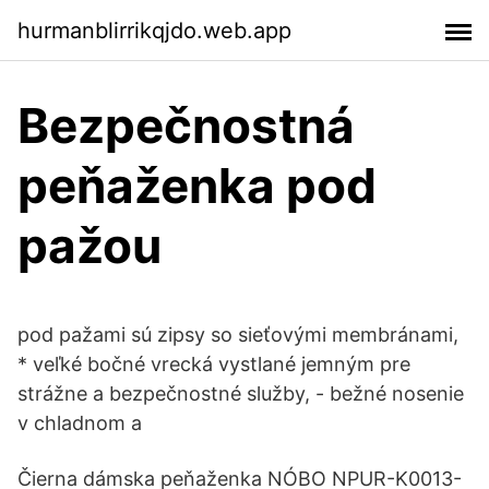
hurmanblirrikqjdo.web.app
Bezpečnostná
peňaženka pod
pažou
pod pažami sú zipsy so sieťovými membránami,
* veľké bočné vrecká vystlané jemným pre
strážne a bezpečnostné služby, - bežné nosenie
v chladnom a
Čierna dámska peňaženka NÓBO NPUR-K0013-