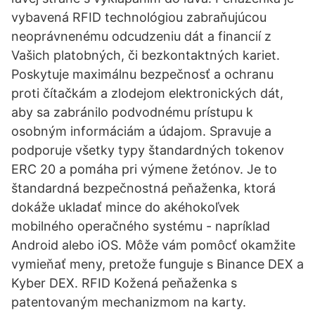
vybavená RFID technológiou zabraňujúcou
neoprávnenému odcudzeniu dát a financií z
Vašich platobných, či bezkontaktných kariet.
Poskytuje maximálnu bezpečnosť a ochranu
proti čítačkám a zlodejom elektronických dát,
aby sa zabránilo podvodnému prístupu k
osobným informáciám a údajom. Spravuje a
podporuje všetky typy štandardných tokenov
ERC 20 a pomáha pri výmene žetónov. Je to
štandardná bezpečnostná peňaženka, ktorá
dokáže ukladať mince do akéhokoľvek
mobilného operačného systému - napríklad
Android alebo iOS. Môže vám pomôcť okamžite
vymieňať meny, pretože funguje s Binance DEX a
Kyber DEX. RFID Kožená peňaženka s
patentovaným mechanizmom na karty.