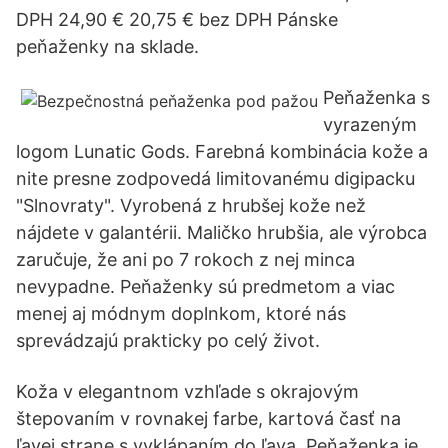
DPH 24,90 € 20,75 € bez DPH Pánske
peňaženky na sklade.
Peňaženka s
vyrazeným
logom Lunatic Gods. Farebná kombinácia kože a
nite presne zodpovedá limitovanému digipacku
"Slnovraty". Vyrobená z hrubšej kože než
nájdete v galantérii. Maličko hrubšia, ale výrobca
zaručuje, že ani po 7 rokoch z nej minca
nevypadne. Peňaženky sú predmetom a viac
menej aj módnym doplnkom, ktoré nás
sprevádzajú prakticky po celý život.
Koža v elegantnom vzhľade s okrajovým
štepovaním v rovnakej farbe, kartová časť na
ľavej strane s vyklápaním do ľava. Peňaženka je