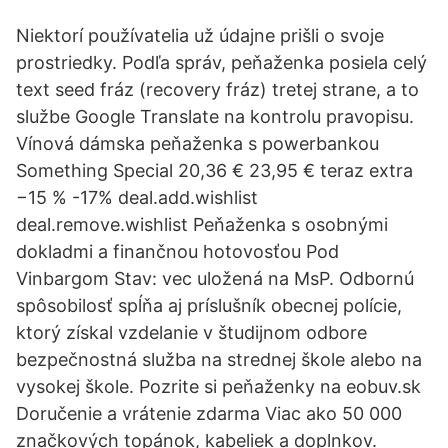
Niektorí používatelia už údajne prišli o svoje
prostriedky. Podľa správ, peňaženka posiela celý
text seed fráz (recovery fráz) tretej strane, a to
službe Google Translate na kontrolu pravopisu.
Vínová dámska peňaženka s powerbankou
Something Special 20,36 € 23,95 € teraz extra
−15 % -17% deal.add.wishlist
deal.remove.wishlist Peňaženka s osobnými
dokladmi a finančnou hotovosťou Pod
Vinbargom Stav: vec uložená na MsP. Odbornú
spôsobilosť spĺňa aj príslušník obecnej polície,
ktorý získal vzdelanie v študijnom odbore
bezpečnostná služba na strednej škole alebo na
vysokej škole. Pozrite si peňaženky na eobuv.sk
Doručenie a vrátenie zdarma Viac ako 50 000
značkových topánok, kabeliek a doplnkov.