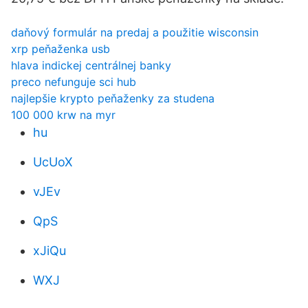
daňový formulár na predaj a použitie wisconsin
xrp peňaženka usb
hlava indickej centrálnej banky
preco nefunguje sci hub
najlepšie krypto peňaženky za studena
100 000 krw na myr
hu
UcUoX
vJEv
QpS
xJiQu
WXJ