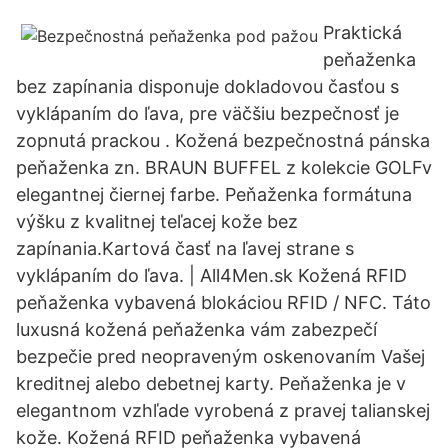
Praktická
peňaženka
bez zapínania disponuje dokladovou časťou s
vyklápaním do ľava, pre väčšiu bezpečnosť je
zopnutá prackou . Kožená bezpečnostná pánska
peňaženka zn. BRAUN BUFFEL z kolekcie GOLFv
elegantnej čiernej farbe. Peňaženka formátuna
výšku z kvalitnej teľacej kože bez
zapínania.Kartová časť na ľavej strane s
vyklápaním do ľava. | All4Men.sk Kožená RFID
peňaženka vybavená blokáciou RFID / NFC. Táto
luxusná kožená peňaženka vám zabezpečí
bezpečie pred neopraveným oskenovaním Vašej
kreditnej alebo debetnej karty. Peňaženka je v
elegantnom vzhľade vyrobená z pravej talianskej
kože. Kožená RFID peňaženka vybavená