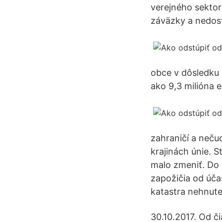
verejného sektor
záväzky a nedos
obce v dôsledku k
ako 9,3 milióna e
zahraničí a nečud
krajinách únie. S
malo zmeniť. Do 
zapožičia od úča
katastra nehnute
30.10.2017. Od či