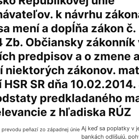
sko Republikovej únie
ávateľov. k návrhu zákon
sa mení a dopĺňa zákon č.
 Zb. Občiansky zákonník 
ích predpisov a o zmene 
í niektorých zákonov. mat
í HSR SR dňa 10.02.2014.
odstaty predkladaného ma
elevancie z hľadiska RÚZ
Aj keď sa poplatky v j
bankách odlišujú, poh