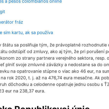
es a pesos colombianos online
git
nerátor fráz
je sim kartu, ak sa používa
štátu sa posilňuje tým, že právoplatné rozhodnutie
átu odstúpiť od zmluvy, ako aj tým, že pri porušení p
konom zo strany partnera verejného sektora, resp. 
eť plniť svoje zmluvné záväzky a nedostane sa do o
vku na opatrovanie stúpne o viac ako 46 eur, na sum
na rok 2020, t. j. až na 476,74 eura mesačne. Ak pob
ruh dôchodku a celodenne opatruje jednu osobu s ŤZ
23 eur na 238,37 eura.