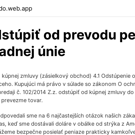
jdo.web.app
stúpiť od prevodu p
adnej únie
 kúpnej zmluvy (zásielkový obchod) 4.1 Odstúpenie 
ceho. Kupujúci má právo v súlade so zákonom O ochr
predaji č. 102/2014 Z.z. odstúpiť od kúpnej zmluvy d
 prevezme tovar.
dpovedali sme na 6 najčastejších otázok našich záka
as, keď sme dostávali doláre v obálke od strýka z Ame
ážeme bezpečne posielať peniaze prakticky kamkoľve