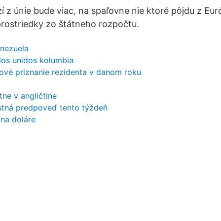
 z únie bude viac, na spaľovne nie ktoré pôjdu z Eur
prostriedky zo štátneho rozpočtu.
enezuela
ados unidos kolumbia
ové priznanie rezidenta v danom roku
tne v angličtine
stná predpoveď tento týždeň
 na doláre