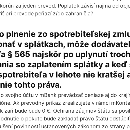
korún za jeden prevod. Poplatok závisí najmä od ob
iť pri prevode peňazí z/do zahraničia?
 o plnenie zo spotrebiteľskej zml
nať v splátkach, môže dodávateľ
a § 565 najskôr po uplynutí troc
nia so zaplatením splátky a keď
spotrebiteľa v lehote nie kratšej 
nie tohto práva.
o svojho účtu v mBank prevádzať peniaze aj do krají
gióne. Ak prevodný príkaz zrealizujete v rámci mKonta
k zaň bude bude 0 €. Ochrana záujmov štátu sa posil
odnutie o pokute bude zakladať právo štátu odstúpiť
orušení povinností ustanovených zákonom zo strany 