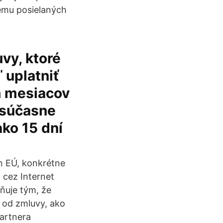
jemu posielaných
uvy, ktoré
 uplatniť
h mesiacov
 súčasne
ako 15 dní
n EÚ, konkrétne
 cez Internet
ňuje tým, že
 od zmluvy, ako
partnera