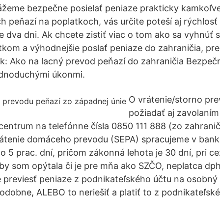
ážeme bezpečne posielať peniaze prakticky kamkoľve
 peňazí na poplatkoch, vás určite poteší aj rýchlosť
e dva dni. Ak chcete zistiť viac o tom ako sa vyhnúť
om a výhodnejšie poslať peniaze do zahraničia, prečí
ok: Ako na lacný prevod peňazí do zahraničia Bezpe
jednoduchými úkonmi.
O vrátenie/storno pr
požiadať aj zavolaní
 centrum na telefónne čísla 0850 111 888 (zo zahrani
vrátenie domáceho prevodu (SEPA) spracujeme v bank
do 5 prac. dní, pričom zákonná lehota je 30 dní, pri 
by som opýtala či je pre mňa ako SZČO, neplatca dph, 
previesť peniaze z podnikateľského účtu na osobný a 
podobne, ALEBO to neriešiť a platiť to z podnikateľsk