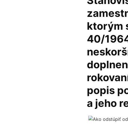
Stanovi
zamestn
ktorým 
40/1964
neskorš
doplnen
rokovan
popis p
a jeho r