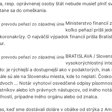
a, resp. oprávnenej osoby štát nebude musieť plniť s
tane sa do omeškania.
Ministerstvo financií z
koľko peňazí prišli je
oronakrízy. O najväčší výpadok financií prišla Bratisl
ur.
BRATISLAVA / Sloven
vysokorýchlostný inte
o: je rýchlejší a dostupnejší ako v podaktorých, inak 
tále sú ale na Slovensku miesta, kde to neplatí. Čosko
dvoch … Notár vyhotoví osvedčené odpisy písomností
stníkov alebo ich právnych nástupcov, od iného notá
ľností, prípadne iného orgánu alebo od znalca.
as, keď sme dostávali doláre v obálke od strýka z Ame