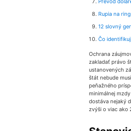
Prevod dolar
Rupia na ring
12 slovný ge
Čo identifiku
Ochrana záujmov 
zakladať právo št
ustanovených zá
štát nebude musi
peňažného príspe
minimálnej mzdy 
dostáva nejaký d
zvýši o viac ako 