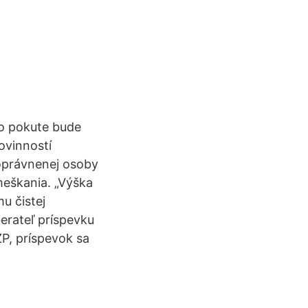
 o pokute bude
ovinností
oprávnenej osoby
meškania. „Výška
u čistej
erateľ príspevku
P, príspevok sa