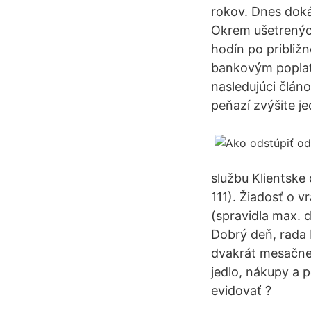
rokov. Dnes dok
Okrem ušetrených
hodín po približn
bankovým poplatk
nasledujúci člán
peňazí zvýšite 
službu Klientske
111). Žiadosť o 
(spravidla max. 
Dobrý deň, rada 
dvakrát mesačne 
jedlo, nákupy a 
evidovať ?