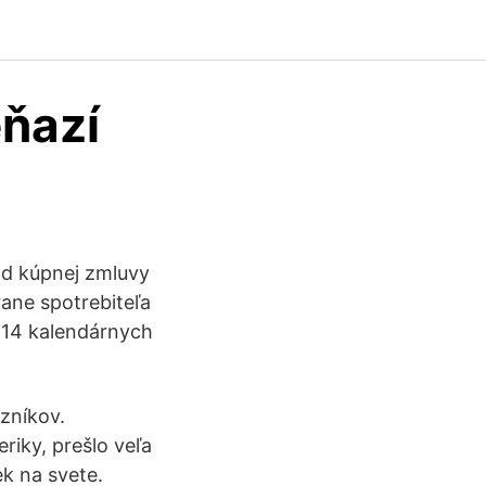
eňazí
od kúpnej zmluvy
ane spotrebiteľa
o 14 kalendárnych
zníkov.
riky, prešlo veľa
k na svete.