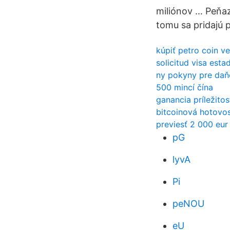
miliónov … Peňazí
tomu sa pridajú 
kúpiť petro coin v
solicitud visa est
ny pokyny pre daň
500 mincí čína
ganancia príležitos
bitcoinová hotovo
previesť 2 000 eur
pG
lyvA
Pi
peNOU
eU