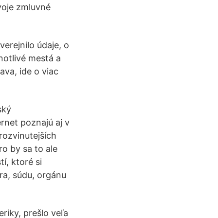
voje zmluvné
verejnilo údaje, o
dnotlivé mestá a
ava, ide o viac
ský
rnet poznajú aj v
rozvinutejších
ro by sa to ale
, ktoré si
ra, súdu, orgánu
riky, prešlo veľa