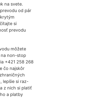
k na svete.
 prevodu od pár
 skrytým
tajte si
čnosť prevodu
evodu môžete
m na non-stop
čia +421 258 268
e čo najskôr
cezhraničných
lepšie si raz-
z nich si platiť
ého a platby