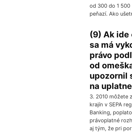
od 300 do 1 500 
peňazí. Ako ušetr
(9) Ak ide
sa má vyko
právo podľ
od omeška
upozornil 
na uplatne
3. 2010 môžete z
krajín v SEPA re
Banking, poplato
právoplatné rozh
aj tým, že pri p