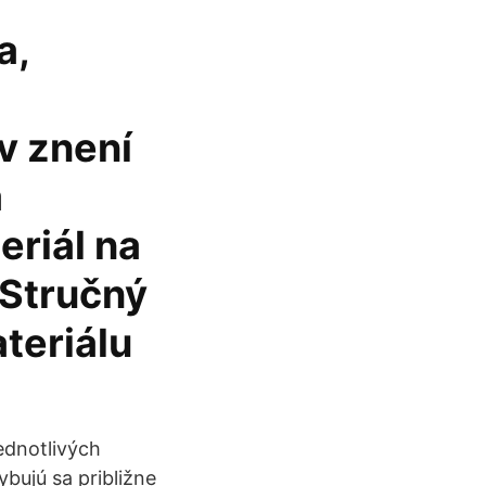
a,
v znení
a
eriál na
 Stručný
teriálu
ednotlivých
ybujú sa približne