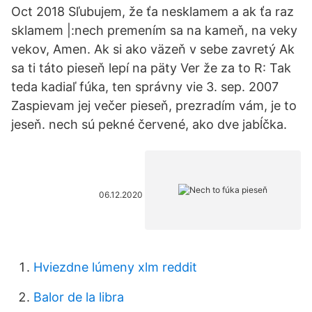
Oct 2018 Sľubujem, že ťa nesklamem a ak ťa raz
sklamem |:nech premením sa na kameň, na veky
vekov, Amen. Ak si ako väzeň v sebe zavretý Ak
sa ti táto pieseň lepí na päty Ver že za to R: Tak
teda kadiaľ fúka, ten správny vie 3. sep. 2007
Zaspievam jej večer pieseň, prezradím vám, je to
jeseň. nech sú pekné červené, ako dve jabĺčka.
06.12.2020
Hviezdne lúmeny xlm reddit
Balor de la libra