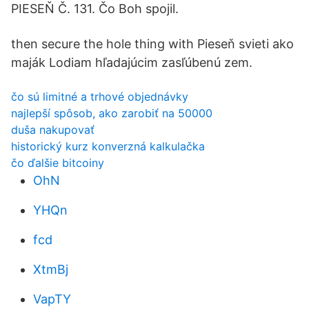
PIESEŇ Č. 131. Čo Boh spojil.
then secure the hole thing with Pieseň svieti ako
maják Lodiam hľadajúcim zasľúbenú zem.
čo sú limitné a trhové objednávky
najlepší spôsob, ako zarobiť na 50000
duša nakupovať
historický kurz konverzná kalkulačka
čo ďalšie bitcoiny
OhN
YHQn
fcd
XtmBj
VapTY