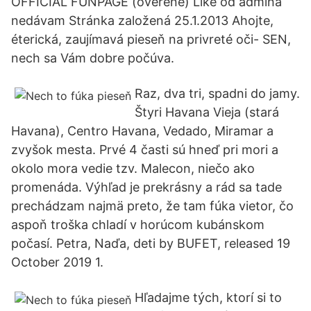
OFFICIAL FUNPAGE (overené) Like od admina
nedávam Stránka založená 25.1.2013 Ahojte,
éterická, zaujímavá pieseň na privreté oči- SEN,
nech sa Vám dobre počúva.
Raz, dva tri, spadni do jamy.
Štyri Havana Vieja (stará
Havana), Centro Havana, Vedado, Miramar a
zvyšok mesta. Prvé 4 časti sú hneď pri mori a
okolo mora vedie tzv. Malecon, niečo ako
promenáda. Výhľad je prekrásny a rád sa tade
prechádzam najmä preto, že tam fúka vietor, čo
aspoň troška chladí v horúcom kubánskom
počasí. Petra, Naďa, deti by BUFET, released 19
October 2019 1.
Hľadajme tých, ktorí si to