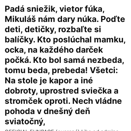
Padá sniežik, vietor fúka,
Mikuláš nám dary núka. Poďte
deti, detičky, rozbaľte si
balíčky. Kto poslúchal mamku,
ocka, na každého darček
počká. Kto bol samá nezbeda,
tomu beda, prebeda! Všetci:
Na stole je kapor a iné
dobroty, uprostred sviečka a
stromček oproti. Nech vládne
pohoda v dnešný deň
sviatočný,