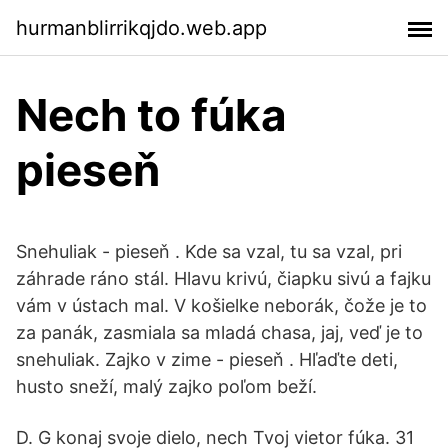
hurmanblirrikqjdo.web.app
Nech to fúka
pieseň
Snehuliak - pieseň . Kde sa vzal, tu sa vzal, pri
záhrade ráno stál. Hlavu krivú, čiapku sivú a fajku
vám v ústach mal. V košielke neborák, čože je to
za panák, zasmiala sa mladá chasa, jaj, veď je to
snehuliak. Zajko v zime - pieseň . Hľaďte deti,
husto sneží, malý zajko poľom beží.
D. G konaj svoje dielo, nech Tvoj vietor fúka. 31