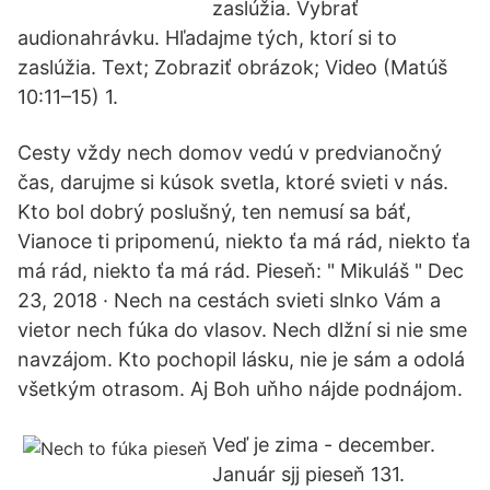
zaslúžia. Vybrať
audionahrávku. Hľadajme tých, ktorí si to
zaslúžia. Text; Zobraziť obrázok; Video (Matúš
10:11–15) 1.
Cesty vždy nech domov vedú v predvianočný
čas, darujme si kúsok svetla, ktoré svieti v nás.
Kto bol dobrý poslušný, ten nemusí sa báť,
Vianoce ti pripomenú, niekto ťa má rád, niekto ťa
má rád, niekto ťa má rád. Pieseň: " Mikuláš " Dec
23, 2018 · Nech na cestách svieti slnko Vám a
vietor nech fúka do vlasov. Nech dlžní si nie sme
navzájom. Kto pochopil lásku, nie je sám a odolá
všetkým otrasom. Aj Boh uňho nájde podnájom.
Veď je zima - december.
Január sjj pieseň 131.