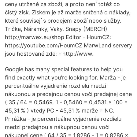
ceny utržené za zboží, a proto není totéž co
čistý zisk. Ziskem je až marže snížená o náklady,
které souvisejí s prodejem zboží nebo služby.
Trička, Náramky, Vaky, Snapy (MERCH)
http://marwex.eu/shop Editor - HoumCZ:
https://youtube.com/HoumCZ MarwLand servery
jsou hostované zde: - http://www.
Google has many special features to help you
find exactly what you're looking for. Marža - je
percentuálne vyjadrenie rozdielu medzi
nákupnou a predajnou cenou voči predajnej cene
( 35 / 64 = 0,5469. 1 - 0,5460 = 0,4531 x 100 =
45,31 % ) vtedy PC - 45,31 % marže = NC.
Prirážka - je percentuálne vyjadrenie rozdielu
medzi predajnou a nákupnou cenou voči
nákupnej cene ( 64 / 35 = 1,8286 - 1 = 0,8286 x