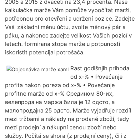
2005 a 2015 z dvaceti na 23,4 procenta. Naše
kalkulačka marže Vám pomůže vypočítat marži,
potřebnou pro otevření a udržení pozice. Zadejte
Vaši základní měnu účtu, zvolte měnový pár a
páku, a nakonec zadejte velikost Vašich pozicí v
letech. formirana stopa marže u potpunosti
iskoristit potencijal potrošača.
Rast godišnjih prihoda
od x-% • Povećanje
profita nakon poreza od x-% • Povećanje
profitne marže od x-% Средином 80-их,
велепродајна маржа била је 12 одсто, а
малопродајна 25 одсто. Marže vyjadřuje rozdíl
mezi tržbami a náklady na prodané zboží, tedy
mezi prodejní a nákupní cenou zboží nebo
služby. Počítá se shora (z prodejní ceny), čili z