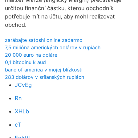
určitou finanční částku, kterou obchodník
potřebuje mít na účtu, aby mohl realizovat
obchod.
zarábajte satoshi online zadarmo
7,5 milióna amerických dolárov v rupiách
20 000 euro na doláre
0,1 bitcoinu k aud
banc of america v mojej blízkosti
283 dolárov v srílanských rupiách
JCvEg
Rn
XHLb
cT
FnkVL