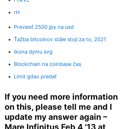
rH
Previesť 2500 jpy na usd
Ťažba bitcoinov stále stojí za to, 2021
Ikona dymu svg
Blockchain na coinbase čas
Limit gdax predať
If you need more information
on this, please tell me and I
update my answer again –
Mare Infinitus Feb 4 '13 at