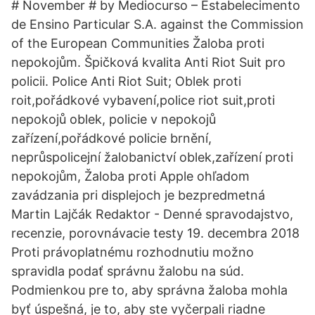
# November # by Mediocurso – Estabelecimento
de Ensino Particular S.A. against the Commission
of the European Communities Žaloba proti
nepokojům. Špičková kvalita Anti Riot Suit pro
policii. Police Anti Riot Suit; Oblek proti
roit,pořádkové vybavení,police riot suit,proti
nepokojů oblek, policie v nepokojů
zařízení,pořádkové policie brnění,
neprůspolicejní žalobanictví oblek,zařízení proti
nepokojům, Žaloba proti Apple ohľadom
zavádzania pri displejoch je bezpredmetná
Martin Lajčák Redaktor - Denné spravodajstvo,
recenzie, porovnávacie testy 19. decembra 2018
Proti právoplatnému rozhodnutiu možno
spravidla podať správnu žalobu na súd.
Podmienkou pre to, aby správna žaloba mohla
byť úspešná, je to, aby ste vyčerpali riadne