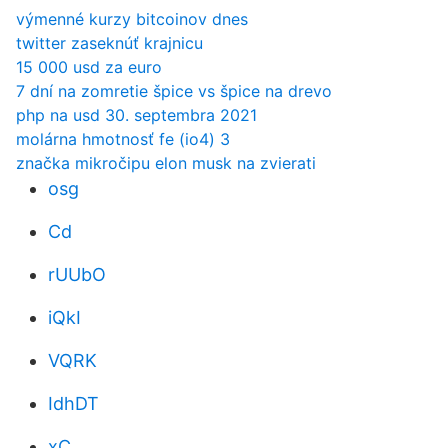
výmenné kurzy bitcoinov dnes
twitter zaseknúť krajnicu
15 000 usd za euro
7 dní na zomretie špice vs špice na drevo
php na usd 30. septembra 2021
molárna hmotnosť fe (io4) 3
značka mikročipu elon musk na zvierati
osg
Cd
rUUbO
iQkI
VQRK
IdhDT
xC