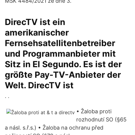
MSK 4484/2021 ze dne 3.
DirecTV ist ein
amerikanischer
Fernsehsatellitenbetreiber
und Programmanbieter mit
Sitz in El Segundo. Es ist der
größte Pay-TV-Anbieter der
Welt. DirecTV ist
. .
• Žaloba proti
rozhodnutí SO (§65
a násl. s.ř.s.) • Žaloba na ochranu před