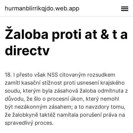
hurmanblirrikqjdo.web.app
Žaloba proti at & t a
directv
18. I přesto však NSS citovaným rozsudkem
zamítl kasační stížnost proti usnesení krajského
soudu, kterým byla zásahová žaloba odmítnuta z
důvodu, že šlo o procesní úkon, který nemohl
být nezákonným zásahem; a to navzdory tomu,
že žalobkyně taktéž namítala porušení práva na
spravedlivý proces.