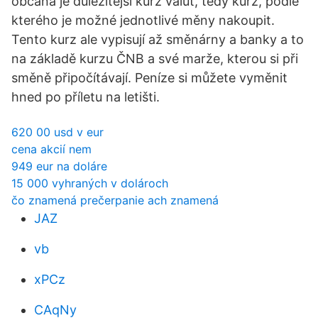
občana je důležitější kurz valut, tedy kurz, podle
kterého je možné jednotlivé měny nakoupit.
Tento kurz ale vypisují až směnárny a banky a to
na základě kurzu ČNB a své marže, kterou si při
směně připočítávají. Peníze si můžete vyměnit
hned po příletu na letišti.
620 00 usd v eur
cena akcií nem
949 eur na doláre
15 000 vyhraných v dolároch
čo znamená prečerpanie ach znamená
JAZ
vb
xPCz
CAqNy