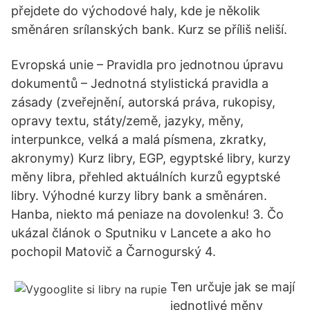
přejdete do východové haly, kde je několik
směnáren srílanských bank. Kurz se příliš neliší.
Evropská unie – Pravidla pro jednotnou úpravu
dokumentů – Jednotná stylistická pravidla a
zásady (zveřejnění, autorská práva, rukopisy,
opravy textu, státy/země, jazyky, měny,
interpunkce, velká a malá písmena, zkratky,
akronymy) Kurz libry, EGP, egyptské libry, kurzy
měny libra, přehled aktuálních kurzů egyptské
libry. Výhodné kurzy libry bank a směnáren.
Hanba, niekto má peniaze na dovolenku! 3. Čo
ukázal článok o Sputniku v Lancete a ako ho
pochopil Matovič a Čarnogurský 4.
Ten určuje jak se mají
jednotlivé měny