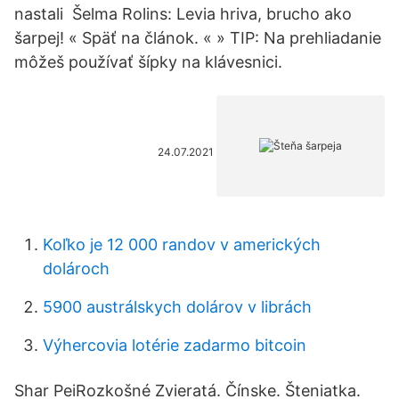
nastali Šelma Rolins: Levia hriva, brucho ako
šarpej! « Späť na článok. « » TIP: Na prehliadanie
môžeš používať šípky na klávesnici.
24.07.2021
Koľko je 12 000 randov v amerických
dolároch
5900 austrálskych dolárov v librách
Výhercovia lotérie zadarmo bitcoin
Shar PeiRozkošné Zvieratá. Čínske. Šteniatka.