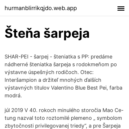
hurmanblirrikqjdo.web.app
Šteňa šarpeja
SHAR-PEI - šarpej - šteniatka s PP: predáme
nádherné šteniatka šarpeja s rodokmeňom po
výstavne úspešných rodičoch. Otec:
Interšampion a držiteľ mnohých ďalších
výstavných titulov Valentino Blue Best Pei, farba
modrá.
júl 2019 V 40. rokoch minulého storočia Mao Ce-
tung nazval toto roztomilé plemeno „ symbolom
zbytočnosti privilegovanej triedy“, a pre Šarpeja