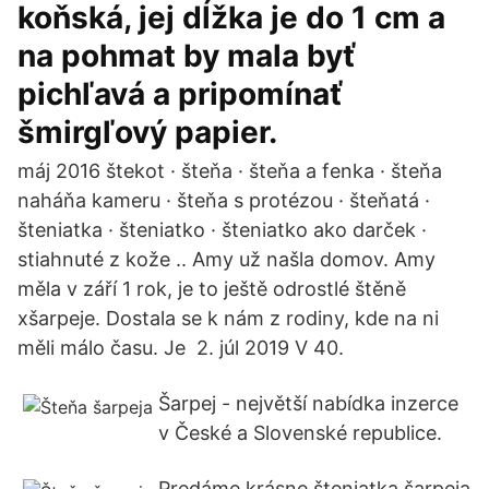
koňská, jej dĺžka je do 1 cm a
na pohmat by mala byť
pichľavá a pripomínať
šmirgľový papier.
máj 2016 štekot · šteňa · šteňa a fenka · šteňa
naháňa kameru · šteňa s protézou · šteňatá ·
šteniatka · šteniatko · šteniatko ako darček ·
stiahnuté z kože .. Amy už našla domov. Amy
měla v září 1 rok, je to ještě odrostlé štěně
xšarpeje. Dostala se k nám z rodiny, kde na ni
měli málo času. Je 2. júl 2019 V 40.
Šarpej - největší nabídka inzerce
v České a Slovenské republice.
Predáme krásne šteniatka šarpeja