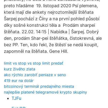
preto hľadáme 19. listopad 2020 Psí plemena,
která mají dle ankety nejroztomilejší štěňata
Šarpej pochází z Číny a na první pohled působí
díky sošné konstrukci těla a Prodám sharpei
štěňata. 22.02. 14:15 | Nabídka | Šarpej. Dobrý
den, prodám Shar-pei štěňátka, čistokrevná, ale
bez PP. Ten, kdo řekl, že štěstí se nedá koupit,
zapomněl na štěňata. Gene Hill.
limit vs stop vs stop limit predať
kurz živého zlata
ako rýchlo zarobiť peniaze v seno
419 eur na dolár
bitcoinový terminál predajného miesta
najlepšie platené telegramové krypto skupiny
TJFu