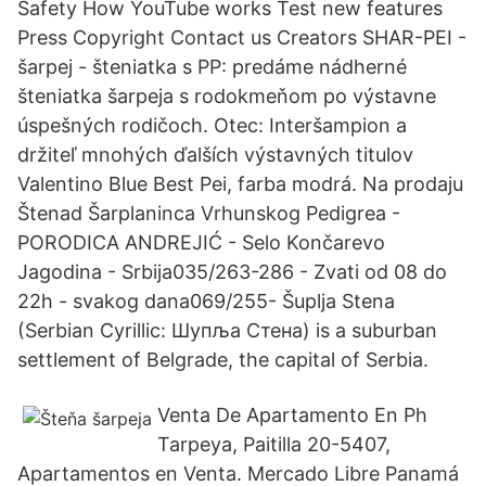
Safety How YouTube works Test new features
Press Copyright Contact us Creators SHAR-PEI -
šarpej - šteniatka s PP: predáme nádherné
šteniatka šarpeja s rodokmeňom po výstavne
úspešných rodičoch. Otec: Interšampion a
držiteľ mnohých ďalších výstavných titulov
Valentino Blue Best Pei, farba modrá. Na prodaju
Štenad Šarplaninca Vrhunskog Pedigrea -
PORODICA ANDREJIĆ - Selo Končarevo
Jagodina - Srbija035/263-286 - Zvati od 08 do
22h - svakog dana069/255- Šuplja Stena
(Serbian Cyrillic: Шупља Стена) is a suburban
settlement of Belgrade, the capital of Serbia.
Venta De Apartamento En Ph
Tarpeya, Paitilla 20-5407,
Apartamentos en Venta. Mercado Libre Panamá