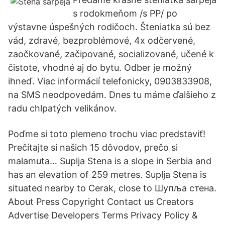
s rodokmeňom /s PP/ po
výstavne úspešných rodičoch. Šteniatka sú bez
vád, zdravé, bezproblémové, 4x odčervené,
zaočkované, začipované, socializované, učené k
čistote, vhodné aj do bytu. Odber je možný
ihneď. Viac informácií telefonicky, 0903833908,
na SMS neodpovedám. Dnes tu máme ďalšieho z
radu chlpatých velikánov.
Poďme si toto plemeno trochu viac predstaviť!
Prečítajte si našich 15 dôvodov, prečo si
malamuta… Suplja Stena is a slope in Serbia and
has an elevation of 259 metres. Suplja Stena is
situated nearby to Cerak, close to Шупља стена.
About Press Copyright Contact us Creators
Advertise Developers Terms Privacy Policy &