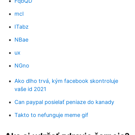
FqbQD
mcI
ITabz
NBae
ux
NGno
Ako dlho trvá, kým facebook skontroluje
vaše id 2021
Can paypal posielať peniaze do kanady
Takto to nefunguje meme gif