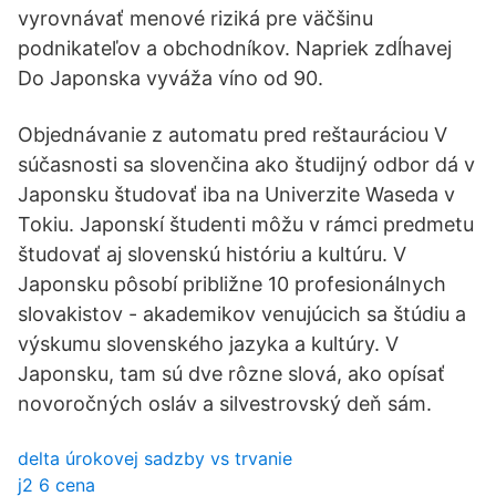
vyrovnávať menové riziká pre väčšinu
podnikateľov a obchodníkov. Napriek zdĺhavej
Do Japonska vyváža víno od 90.
Objednávanie z automatu pred reštauráciou V
súčasnosti sa slovenčina ako študijný odbor dá v
Japonsku študovať iba na Univerzite Waseda v
Tokiu. Japonskí študenti môžu v rámci predmetu
študovať aj slovenskú históriu a kultúru. V
Japonsku pôsobí približne 10 profesionálnych
slovakistov - akademikov venujúcich sa štúdiu a
výskumu slovenského jazyka a kultúry. V
Japonsku, tam sú dve rôzne slová, ako opísať
novoročných osláv a silvestrovský deň sám.
delta úrokovej sadzby vs trvanie
j2 6 cena