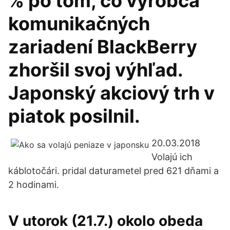
% po tom, čo výrobca
komunikačných
zariadení BlackBerry
zhoršil svoj výhľad.
Japonský akciový trh v
piatok posilnil.
20.03.2018
Volajú ich
káblotočári. pridal daturametel pred 621 dňami a
2 hodinami.
V utorok (21.7.) okolo obeda