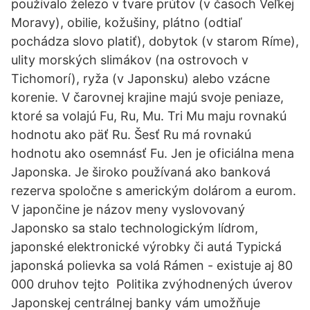
používalo železo v tvare prútov (v časoch Veľkej
Moravy), obilie, kožušiny, plátno (odtiaľ
pochádza slovo platiť), dobytok (v starom Ríme),
ulity morských slimákov (na ostrovoch v
Tichomorí), ryža (v Japonsku) alebo vzácne
korenie. V čarovnej krajine majú svoje peniaze,
ktoré sa volajú Fu, Ru, Mu. Tri Mu maju rovnakú
hodnotu ako päť Ru. Šesť Ru má rovnakú
hodnotu ako osemnásť Fu. Jen je oficiálna mena
Japonska. Je široko používaná ako banková
rezerva spoločne s americkým dolárom a eurom.
V japončine je názov meny vyslovovaný
Japonsko sa stalo technologickým lídrom,
japonské elektronické výrobky či autá Typická
japonská polievka sa volá Rámen - existuje aj 80
000 druhov tejto Politika zvýhodnených úverov
Japonskej centrálnej banky vám umožňuje