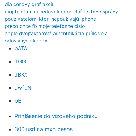
dia cenový graf akcií
môj telefón mi nedovolí odosielať textové správy
používateľom, ktorí nepoužívajú iphone
preco chce fb moje telefonne cislo
apple dvojfaktorová autentifikácia príliš veľa
odoslaných kódov
pATA
TGG
JBKt
awfcN
bE
Prihlásenie do vízového podniku
300 usd na mxn pesos