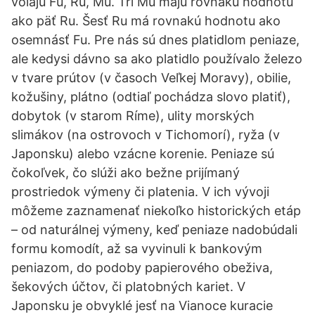
volajú Fu, Ru, Mu. Tri Mu maju rovnakú hodnotu
ako päť Ru. Šesť Ru má rovnakú hodnotu ako
osemnásť Fu. Pre nás sú dnes platidlom peniaze,
ale kedysi dávno sa ako platidlo používalo železo
v tvare prútov (v časoch Veľkej Moravy), obilie,
kožušiny, plátno (odtiaľ pochádza slovo platiť),
dobytok (v starom Ríme), ulity morských
slimákov (na ostrovoch v Tichomorí), ryža (v
Japonsku) alebo vzácne korenie. Peniaze sú
čokoľvek, čo slúži ako bežne prijímaný
prostriedok výmeny či platenia. V ich vývoji
môžeme zaznamenať niekoľko historických etáp
– od naturálnej výmeny, keď peniaze nadobúdali
formu komodít, až sa vyvinuli k bankovým
peniazom, do podoby papierového obeživa,
šekových účtov, či platobných kariet. V
Japonsku je obvyklé jesť na Vianoce kuracie