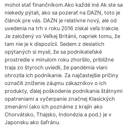
mohol stať finančníkom.Ako každé iné Ak ste sa
niekedy pýtali, ako sa pozerať na DAZN, toto je
článok pre vás. DAZN je relatívne nový, ale od
uvedenia na trh v roku 2016 získal veľa trakcie.
Je založený vo Veľkej Británii, napriek tomu, že
tam nie je k dispozícii. Sedem z desiatich
opýtaných si myslí, že sa podnikateľské
prostredie v minulom roku zhoršilo, približne
traja zo štyroch uviedli, že pandémia vlani
ohrozila ich podnikanie. Za najčastejšie príčiny
označili zníženie záujmu zákazníkov o ich
produkty, ďalej poškodenie podnikania štátnymi
opatreniami a vyčerpanie značnej Klasických
zmenární (ako ich poznáme z krajín ako
Chorvátsko, Thajsko, Indonézia a pod.) je v
Japonsku ako šafránu.