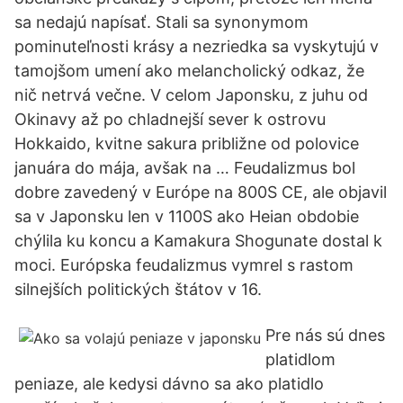
sa nedajú napísať. Stali sa synonymom
pominuteľnosti krásy a nezriedka sa vyskytujú v
tamojšom umení ako melancholický odkaz, že
nič netrvá večne. V celom Japonsku, z juhu od
Okinavy až po chladnejší sever k ostrovu
Hokkaido, kvitne sakura približne od polovice
januára do mája, avšak na … Feudalizmus bol
dobre zavedený v Európe na 800S CE, ale objavil
sa v Japonsku len v 1100S ako Heian obdobie
chýlila ku koncu a Kamakura Shogunate dostal k
moci. Európska feudalizmus vymrel s rastom
silnejších politických štátov v 16.
Pre nás sú dnes
platidlom
peniaze, ale kedysi dávno sa ako platidlo