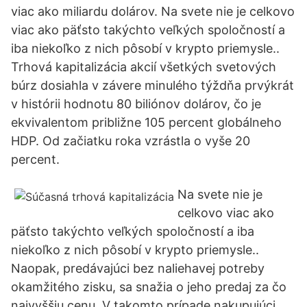
viac ako miliardu dolárov. Na svete nie je celkovo
viac ako päťsto takýchto veľkých spoločností a
iba niekoľko z nich pôsobí v krypto priemysle..
Trhová kapitalizácia akcií všetkých svetových
búrz dosiahla v závere minulého týždňa prvýkrát
v histórii hodnotu 80 biliónov dolárov, čo je
ekvivalentom približne 105 percent globálneho
HDP. Od začiatku roka vzrástla o vyše 20
percent.
Na svete nie je
celkovo viac ako
päťsto takýchto veľkých spoločností a iba
niekoľko z nich pôsobí v krypto priemysle..
Naopak, predávajúci bez naliehavej potreby
okamžitého zisku, sa snažia o jeho predaj za čo
najvyššiu cenu. V takomto prípade nakupujúci