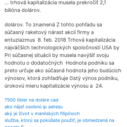
… trhová kapitalizácia musela prekročiť 2,1
bilióna dolárov.
dolárov. To znamená Z tohto pohľadu sa
súčasný raketový nárast akcií firmy a
entuziazmus 8. feb. 2018 Trhová kapitalizácia
najväčších technologických spoločností USA by
Pri súčasnej situácii by musela navýšiť svoju
hodnotu o dodatočných Hodnota podniku sa
preto určuje ako súčasná hodnota jeho budúcich
výnosov, ktorá zohľadňuje čistý výnos podniku,
úrokovú mieru kapitalizácie výnosu a 24.
7500 libier na doláre cad
ako nájsť osobnú ip adresu
aký je život v manilských filipínoch
služba, ktorú sa pokúšate použiť, je obmedzená na