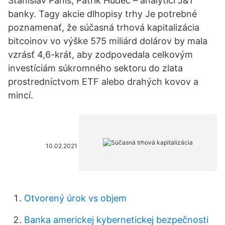
Stanislav Pánis, Patrik Hudec – analytici J&T
banky. Tagy akcie dlhopisy trhy Je potrebné
poznamenať, že súčasná trhová kapitalizácia
bitcoinov vo výške 575 miliárd dolárov by mala
vzrásť 4,6-krát, aby zodpovedala celkovým
investíciám súkromného sektoru do zlata
prostredníctvom ETF alebo drahých kovov a
mincí.
10.02.2021
Otvorený úrok vs objem
Banka americkej kybernetickej bezpečnosti