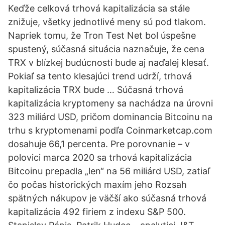
Keďže celková trhová kapitalizácia sa stále
znižuje, všetky jednotlivé meny sú pod tlakom.
Napriek tomu, že Tron Test Net bol úspešne
spustený, súčasná situácia naznačuje, že cena
TRX v blízkej budúcnosti bude aj naďalej klesať.
Pokiaľ sa tento klesajúci trend udrží, trhová
kapitalizácia TRX bude … Súčasná trhová
kapitalizácia kryptomeny sa nachádza na úrovni
323 miliárd USD, pričom dominancia Bitcoinu na
trhu s kryptomenami podľa Coinmarketcap.com
dosahuje 66,1 percenta. Pre porovnanie – v
polovici marca 2020 sa trhová kapitalizácia
Bitcoinu prepadla „len“ na 56 miliárd USD, zatiaľ
čo počas historických maxím jeho Rozsah
spätných nákupov je väčší ako súčasná trhová
kapitalizácia 492 firiem z indexu S&P 500.