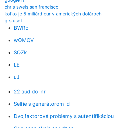
google fi
chris sweis san francisco
koľko je 5 miliárd eur v amerických dolároch
grs usdt
BWRo
wOMQV
SQZk
LE
uJ
22 aud do inr
Selfie s generátorom id
Dvojfaktorové problémy s autentifikáciou