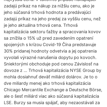
zadajú príkaz na nákup za nižšiu cenu, ako je
jeho súčasná trhová hodnota a predávajúci
zadajú príkaz na jeho predaj za vyššiu cenu, než
je jeho aktuálna trhová cena. Trhová
kapitalizácia sektoru ťažby a spracovania kovov
sa znížila o 15% už pred zavedením opatrení
spojených s krízou Covid-19 Čína predstavuje
30% pridanej hodnoty odvetvia a jej opatrenia
vyvolali výrazné narušenia dopytu po kovoch.
Sniektorými obchoduje pod cenou Závislosť na
dovoze z … Trhová kapitalizácia NYSE Group by
mohla dosiahnuť deväť miliárd dolárov. Je to o
dve miliardy menej ako trhová kapitalizácia
Chicago Mercantile Exchange a Deutsche Börse,
ale o šesť miliárd viac ako súčasná kapitalizácia
LSE. Burzy sa musia spájať, aby nezaostávali za