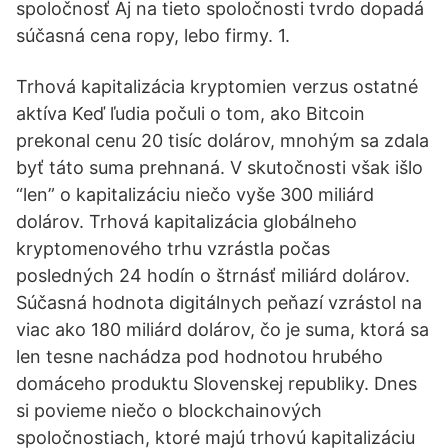
spoločnosť Aj na tieto spoločnosti tvrdo dopadá
súčasná cena ropy, lebo firmy. 1.
Trhová kapitalizácia kryptomien verzus ostatné
aktíva Keď ľudia počuli o tom, ako Bitcoin
prekonal cenu 20 tisíc dolárov, mnohým sa zdala
byť táto suma prehnaná. V skutočnosti však išlo
“len” o kapitalizáciu niečo vyše 300 miliárd
dolárov. Trhová kapitalizácia globálneho
kryptomenového trhu vzrástla počas
posledných 24 hodín o štrnásť miliárd dolárov.
Súčasná hodnota digitálnych peňazí vzrástol na
viac ako 180 miliárd dolárov, čo je suma, ktorá sa
len tesne nachádza pod hodnotou hrubého
domáceho produktu Slovenskej republiky. Dnes
si povieme niečo o blockchainových
spoločnostiach, ktoré majú trhovú kapitalizáciu