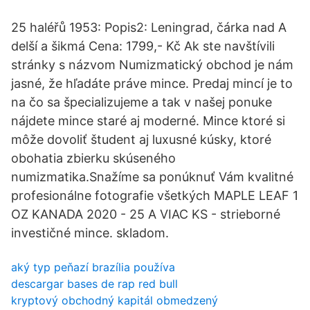
25 haléřů 1953: Popis2: Leningrad, čárka nad A
delší a šikmá Cena: 1799,- Kč Ak ste navštívili
stránky s názvom Numizmatický obchod je nám
jasné, že hľadáte práve mince. Predaj mincí je to
na čo sa špecializujeme a tak v našej ponuke
nájdete mince staré aj moderné. Mince ktoré si
môže dovoliť študent aj luxusné kúsky, ktoré
obohatia zbierku skúseného
numizmatika.Snažíme sa ponúknuť Vám kvalitné
profesionálne fotografie všetkých MAPLE LEAF 1
OZ KANADA 2020 - 25 A VIAC KS - strieborné
investičné mince. skladom.
aký typ peňazí brazília používa
descargar bases de rap red bull
kryptový obchodný kapitál obmedzený