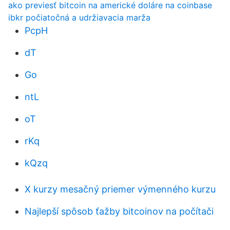
ako previesť bitcoin na americké doláre na coinbase
ibkr počiatočná a udržiavacia marža
PcpH
dT
Go
ntL
oT
rKq
kQzq
X kurzy mesačný priemer výmenného kurzu
Najlepší spôsob ťažby bitcoinov na počítači