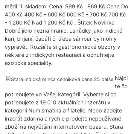
mědi 1l. skladem. Cena: 999 Kč . 869 Kč Cena Do
400 Kč 400 Kč - 600 Kč 600 Kč - 700 Kč 700 Kč
- 1 200 Kč Nad 1 200 Kč Kč . Štítek Novinka
Dobré jídlo nezná hranic. Lahůdky jako indické
karí, birjání, čapátí či třeba sámbar by mohly
vyprávět. Rozšiřte si gastronomické obzory v
některé z indických restaurací a ochutnejte
exotické speciality.
Nájdi
te čo
potrebujete vo Vašej kategórii. Vyberte si co
potřebujete z 19 010 aktuálních inzerátů v
kategorii Numismatika a filatelie. Nebo zadejte
inzerát zdarma a rychle prodejte nepoužívané
zboží na největším internetovém bazaru. Stará