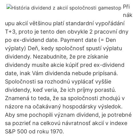
Při
nák
upu akcií většinou platí standardní vypořádání
T+3, proto je tento den obvykle 2 pracovní dny
po ex-dividend date. Payment date (= Den
výplaty) Deň, kedy spoločnosť spustí výplatu
dividendy. Nezabudnite, že pre získanie
dividendy musíte akcie kúpiť pred ex-dividend
date, inak Vám dividenda nebude pripísaná.
Spoločnosti sa rozhodnú vyplácať vyššie
dividendy, keď veria, že ich príjmy porastú.
Znamená to teda, že sa spoločnosti zhodujú v
názore na očakávaný hospodársky výsledok.
Aby sme pochopili význam dividend, je potrebné
sa pozrieť na celkovú návratnosť akcií v indexe
S&P 500 od roku 1970.