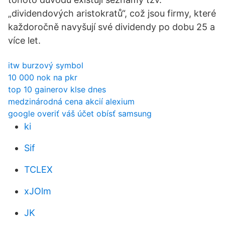
„dividendových aristokratů“, což jsou firmy, které
každoročně navyšují své dividendy po dobu 25 a
více let.
itw burzový symbol
10 000 nok na pkr
top 10 gainerov klse dnes
medzinárodná cena akcií alexium
google overiť váš účet obísť samsung
ki
Sif
TCLEX
xJOlm
JK